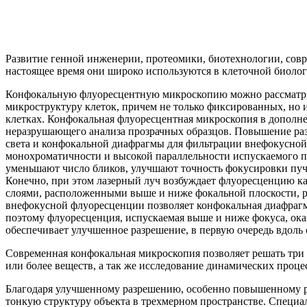
Развитие генной инженерии, протеомики, биотехнологии, со
настоящее время они широко используются в клеточной биолог
Конфокальную флуоресцентную микроскопию можно рассматрив
микроструктуру клеток, причем не только фиксированных, но
клетках. Конфокальная флуоресцентная микроскопия в дополн
неразрушающего анализа прозрачных образцов. Повышение раз
света и конфокальной диафрагмы для фильтрации внефокусной
монохроматичности и высокой параллельности испускаемого пу
уменьшают число бликов, улучшают точность фокусировки пучка
Конечно, при этом лазерный луч возбуждает флуоресценцию как 
слоями, расположенными выше и ниже фокальной плоскости, ре
внефокусной флуоресценции позволяет конфокальная диафрагма
поэтому флуоресценция, испускаемая выше и ниже фокуса, ока
обеспечивает улучшенное разрешение, в первую очередь вдоль 
Современная конфокальная микроскопия позволяет решать три 
или более веществ, а так же исследование динамических проц
Благодаря улучшенному разрешению, особенно повышенному ра
тонкую структуру объекта в трехмерном пространстве. Специал