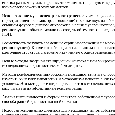
его под разными углами зрения, что может дать ценную информа
взаиморасположении этих элементов.
Использование мультиспектрального (с несколькими флуорохр
(пространственное взаиморасположение) в клетке двух или бо
обычном флуоресцентном микроскопе, нельзя с уверенностью у
реконструкции объекта можно воссоздать объемное распредел
FISH.
Возможность получать временные серии изображений с высоким
реконструкция). Кроме того, благодаря наличию лазеров и си
клеточные структуры лазерным излучением с одновременным 
Новые методы лазерной сканирующей конфокальной микроскоп
исследованиях и диагностической медицине.
Методы конфокальной микроскопии позволяют выявить способно
измерить кинетику накопления и метаболизма веществ в клетке
условиях. Эти методы все шире применяются в исследованиях 
рассчитывать их эффективные концентрации.
Анализ интенсивности и формы спектров собственной флуоресц
способа ранней диагностики шейки матки.
Подобрав комбинацию фильтров для нескольких типов собстве
множества срезов различать злокачественные и нормальные т