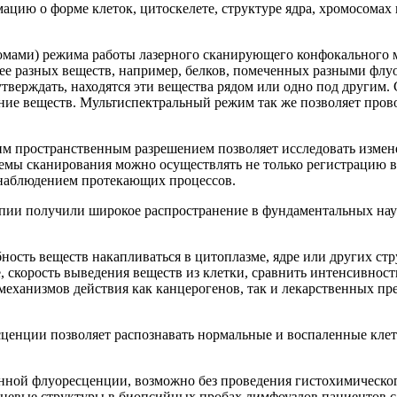
цию о форме клеток, цитоскелете, структуре ядра, хромосомах и
омами) режима работы лазерного сканирующего конфокального 
лее разных веществ, например, белков, помеченных разными флу
тверждать, находятся эти вещества рядом или одно под другим.
ение веществ. Мультиспектральный режим так же позволяет про
 пространственным разрешением позволяет исследовать изменен
стемы сканирования можно осуществлять не только регистрацию 
наблюдением протекающих процессов.
ии получили широкое распространение в фундаментальных наука
сть веществ накапливаться в цитоплазме, ядре или других стру
, скорость выведения веществ из клетки, сравнить интенсивнос
механизмов действия как канцерогенов, так и лекарственных п
енции позволяет распознавать нормальные и воспаленные клетки
нной флуоресценции, возможно без проведения гистохимическог
каневые структуры в биопсийных пробах лимфоузлов пациентов 