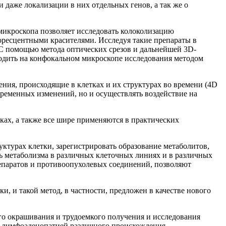
 даже локализации в них отдельных генов, а так же о
микроскопа позволяет исследовать колоколизацию
оресцентными красителями. Исследуя такие препараты в
 С помощью метода оптических срезов и дальнейшей 3D-
водить на конфокальном микроскопе исследования методом
ия, происходящие в клетках и их структурах во времени (4D
временных изменений, но и осуществлять воздействие на
х, а также все шире применяются в практических
ктурах клетки, зарегистрировать образование метаболитов,
ть метаболизма в различных клеточных линиях и в различных
репаратов и противоопухолевых соединений, позволяют
, и такой метод, в частности, предложен в качестве нового
о окрашивания и трудоемкого получения и исследования
с лимфоаденопатией различного происхождения.