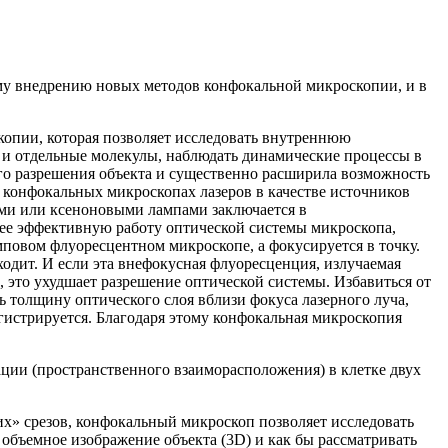
му внедрению новых методов конфокальной микроскопии, и в
опии, которая позволяет исследовать внутреннюю
 и отдельные молекулы, наблюдать динамические процессы в
го разрешения объекта и существенно расширила возможность
конфокальных микроскопах лазеров в качестве источников
ми или ксеноновыми лампами заключается в
лее эффективную работу оптической системы микроскопа,
амповом флуоресцентном микроскопе, а фокусируется в точку.
оходит. И если эта внефокусная флуоресценция, излучаемая
 это ухудшает разрешение оптической системы. Избавиться от
толщину оптического слоя вблизи фокуса лазерного луча,
гистрируется. Благодаря этому конфокальная микроскопия
ации (пространственного взаиморасположения) в клетке двух
х» срезов, конфокальный микроскоп позволяет исследовать
объемное изображение объекта (3D) и как бы рассматривать