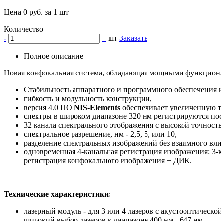
Цена 0 руб. за 1 шт
Количество
-
+
шт
Заказать
Полное описание
Новая конфокальная система, обладающая мощными функцион
Стабильность аппаратного и программного обеспечения 
гибкость и модульность конструкции,
версия 4.0 ПО
NIS-Elements
обеспечивает увеличенную то
спектры в широком диапазоне 320 нм регистрируются по
32 канала спектрального отображения с высокой точност
спектральное разрешение, нм - 2,5, 5, или 10,
разделение спектральных изображений без взаимного вли
одновременная 4-канальная регистрация изображения: 3-
регистрация конфокального изображения + ДИК.
Технические характеристики:
лазерный модуль - для 3 или 4 лазеров с акустооптическо
широкий выбор лазеров в диапазоне 400 нм - 647 нм,