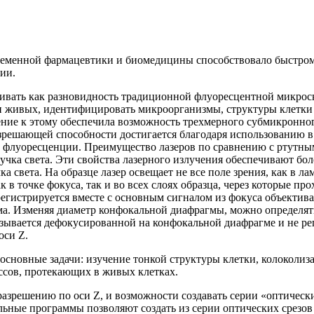
временной фармацевтики и биомедицины способствовало быстро
ии.
ать как разновидность традиционной флуоресцентной микроск
 и живых, идентифицировать микроорганизмы, структуры клетки
ение к этому обеспечила возможность трехмерного субмикронно
решающей способности достигается благодаря использованию в 
 флуоресценции. Преимущество лазеров по сравнению с ртутны
чка света. Эти свойства лазерного излучения обеспечивают бо
 света. На образце лазер освещает не все поле зрения, как в л
в точке фокуса, так и во всех слоях образца, через которые пр
гистрируется вместе с основным сигналом из фокуса объектива,
. Изменяя диаметр конфокальной диафрагмы, можно определять 
зывается дефокусированной на конфокальной диафрагме и не ре
оси Z.
основные задачи: изучение тонкой структуры клетки, колоколиз
ессов, протекающих в живых клетках.
зрешению по оси Z, и возможности создавать серии «оптически
ьные программы позволяют создать из серии оптических срезов 