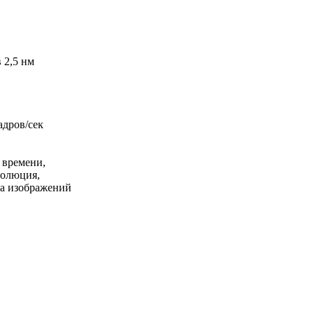
 2,5 нм
адров/сек
 времени,
волюция,
ка изображений