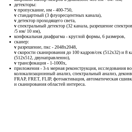
детекторы:
v
пропускание, нм - 400-750,
v
стандартный (3 флуоресцентных канала),
v
детектор проходящего света,
v
спектральный детектор (32 канала, разрешение спектров
/5 нм/ 10 нм),
конфокальная диафрагма - круглой формы, 6 размеров,
сканер:
v
разрешение, пкс - 2048х2048,
v
скорости сканирования до 100 кадров/сек (512x32) и 8 к
(512x512, двунаправленно),
v
трансфокация - 1-1000х,
приложения - 3-х мерная реконструкция, исследования во
колокализационный анализ, спектральный анализ, декон
FRAP, FRET, FLIP, фотоактивация, автоматическая сшив
и сканирования областей интереса.