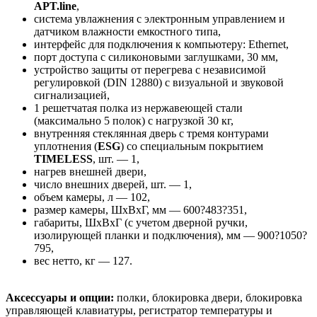
APT.line
,
система увлажнения с электронным управлением и
датчиком влажности емкостного типа,
интерфейс для подключения к компьютеру: Ethernet,
порт доступа с силиконовыми заглушками, 30 мм,
устройство защиты от перегрева с независимой
регулировкой (DIN 12880) с визуальной и звуковой
сигнализацией,
1 решетчатая полка из нержавеющей стали
(максимально 5 полок) с нагрузкой 30 кг,
внутренняя стеклянная дверь с тремя контурами
уплотнения (
ESG
) со специальным покрытием
TIMELESS
, шт. — 1,
нагрев внешней двери,
число внешних дверей, шт. — 1,
объем камеры, л — 102,
размер камеры, ШхВхГ, мм — 600?483?351,
габариты, ШхВхГ (с учетом дверной ручки,
изолирующей планки и подключения), мм — 900?1050?
795,
вес нетто, кг — 127.
Аксессуары и опции:
полки, блокировка двери, блокировка
управляющей клавиатуры, регистратор температуры и