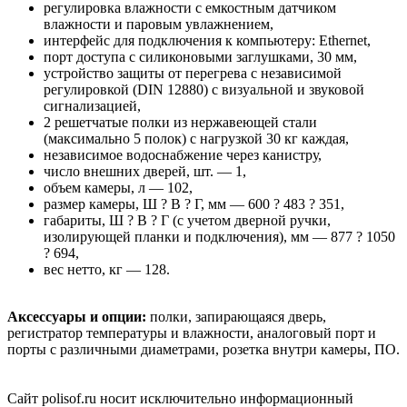
регулировка влажности с емкостным датчиком
влажности и паровым увлажнением,
интерфейс для подключения к компьютеру: Ethernet,
порт доступа с силиконовыми заглушками, 30 мм,
устройство защиты от перегрева с независимой
регулировкой (DIN 12880) с визуальной и звуковой
сигнализацией,
2 решетчатые полки из нержавеющей стали
(максимально 5 полок) с нагрузкой 30 кг каждая,
независимое водоснабжение через канистру,
число внешних дверей, шт. — 1,
объем камеры, л — 102,
размер камеры, Ш ? В ? Г, мм — 600 ? 483 ? 351,
габариты, Ш ? В ? Г (с учетом дверной ручки,
изолирующей планки и подключения), мм — 877 ? 1050
? 694,
вес нетто, кг — 128.
Аксессуары и опции:
полки, запирающаяся дверь,
регистратор температуры и влажности, аналоговый порт и
порты с различными диаметрами, розетка внутри камеры, ПО.
Сайт polisof.ru носит исключительно информационный