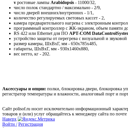
v
ростовые лампы
Arabidopsis
- 11000/32,
число полок стандартно / максимально - 2/9,
число дверей внешних/внутренних - 1/1,
количество регулируемых световых кассет - 2,
камера предварительного нагрева с электронным контрол
программный контроллер с ЖК-экраном, объем памяти д
RS 422 или Ethernet для ПО
APT-COM DataControlSyste
устройство защиты от перегрева с визуальной и звуковой
размер камеры, ШхВхГ, мм - 650x785x485,
габариты, ШхВхГ, мм - 930x1460х880,
вес нетто, кг - 202.
Аксессуары и опции:
полки, блокировка двери, блокировка у
регистратор температуры и влажности, аналоговый порт и пор
Сайт polisof.ru носит исключительно информационный характе
товаров и (или) услуг обращайтесь к менеджеру сайта по почте i
Наверх
Войти /
Регистрация