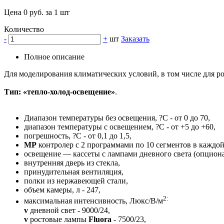
Цена 0 руб. за 1 шт
Количество
-
+
шт
Заказать
Полное описание
Для моделирования климатических условий, в том числе для ро
Тип: «тепло-холод-освещение»
.
Диапазон температуры без освещения, ?С - от 0 до 70,
диапазон температуры с освещением, ?С - от +5 до +60,
погрешность, ?С - от 0,1 до 1,5,
MP
контролер с 2 программами по 10 сегментов в каждой
освещение — кассеты с лампами дневного света (опцио
внутренняя дверь из стекла,
принудительная вентиляция,
полки из нержавеющей стали,
объем камеры, л - 247,
2:
максимальная интенсивность, Люкс/В/м
v
дневной свет - 9000/24,
v
ростовые лампы
Fluora
- 7500/23,