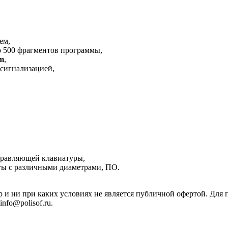
ем,
о 500 фрагментов программы,
m
,
 сигнализацией,
правляющей клавиатуры,
ты с различными диаметрами, ПО.
р и ни при каких условиях не является публичной офертой. Дл
nfo@polisof.ru.