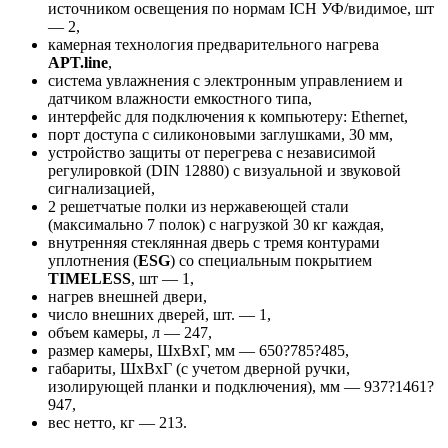
источником освещения по нормам ICH УФ/видимое, шт
— 2,
камерная технология предварительного нагрева
APT.line
,
система увлажнения с электронным управлением и
датчиком влажности емкостного типа,
интерфейс для подключения к компьютеру: Ethernet,
порт доступа с силиконовыми заглушками, 30 мм,
устройство защиты от перегрева с независимой
регулировкой (DIN 12880) с визуальной и звуковой
сигнализацией,
2 решетчатые полки из нержавеющей стали
(максимально 7 полок) с нагрузкой 30 кг каждая,
внутренняя стеклянная дверь с тремя контурами
уплотнения (
ESG
) со специальным покрытием
TIMELESS
, шт — 1,
нагрев внешней двери,
число внешних дверей, шт. — 1,
объем камеры, л — 247,
размер камеры, ШхВхГ, мм — 650?785?485,
габариты, ШхВхГ (с учетом дверной ручки,
изолирующей планки и подключения), мм — 937?1461?
947,
вес нетто, кг — 213.