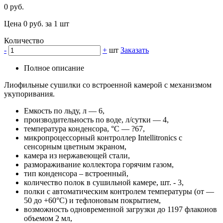
0 руб.
Цена 0 руб. за 1 шт
Количество
-
+
шт
Заказать
Полное описание
Лиофильные сушилки cо встроенной камерой с механизмом
укупоривания.
Емкость по льду, л — 6,
производительность по воде, л/сутки — 4,
температура конденсора, °C — ?67,
микропроцессорный контроллер Intellitronics с
сенсорным цветным экраном,
камера из нержавеющей стали,
размораживание коллектора горячим газом,
тип конденсора – встроенный,
количество полок в сушильной камере, шт. - 3,
полки с автоматическим контролем температуры (от —
50 до +60°C) и тефлоновым покрытием,
возможность одновременной загрузки до 1197 флаконов
объемом 2 мл,