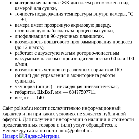
контрольная панель с ЖК дисплеем расположена над
камерой для сушки,
точность поддержания температуры внутри камеры, °C
— ±1,
камера имеет прозрачную акриловую дверцу,
позволяющую наблюдать за процессом сушки,
лиофилизация в 96-луночных планшетах,
возможность пошагового программирования процесса
(до 12 шагов),
работает с двухступенчатым роторно-лопастным
вакуумным насосом с производительностью 60 или 100
л/мин,
возможность установки различных вариантов ПО
(опция) для управления и мониторинга работы
сушилки,
укупорка (опция) – нисходящая пневматическая,
габариты, ШхВхГ, мм — 684?750?711,
вес, кг — 140.
Сайт polisof.ru носит исключительно информационный
характер и ни при каких условиях не является публичной
офертой. Для получения информации о наличии и стоимости
представленных товаров и (или) услуг обращайтесь к
менеджеру сайта по почте info@polisof.ru.
Наверх