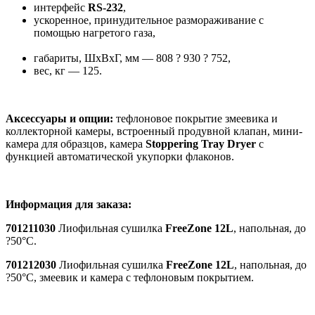
интерфейс
RS-232
,
ускоренное, принудительное размораживание с
помощью нагретого газа,
габариты, ШхВхГ, мм — 808 ? 930 ? 752,
вес, кг — 125.
Аксессуары и опции:
тефлоновое покрытие змеевика и
коллекторной камеры, встроенный продувной клапан, мини-
камера для образцов, камера
Stoppering Tray Dryer
с
функцией автоматической укупорки флаконов.
Информация для заказа:
701211030
Лиофильная сушилка
FreeZone 12L
, напольная, до
?50°С.
701212030
Лиофильная сушилка
FreeZone 12L
, напольная, до
?50°С, змеевик и камера с тефлоновым покрытием.