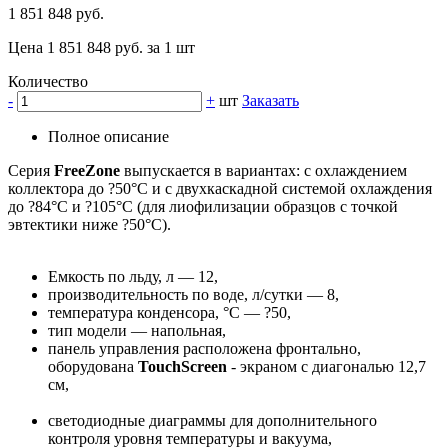
1 851 848 руб.
Цена 1 851 848 руб. за 1 шт
Количество
-
+
шт
Заказать
Полное описание
Серия
FreeZone
выпускается в вариантах: с охлаждением
коллектора до ?50°С и с двухкаскадной системой охлаждения
до ?84°С и ?105°С (для лиофилизации образцов с точкой
эвтектики ниже ?50°С).
Емкость по льду, л — 12,
производительность по воде, л/сутки — 8,
температура конденсора, °С — ?50,
тип модели — напольная,
панель управления расположена фронтально,
оборудована
TouchScreen
- экраном с диагональю 12,7
см,
светодиодные диаграммы для дополнительного
контроля уровня температуры и вакуума,