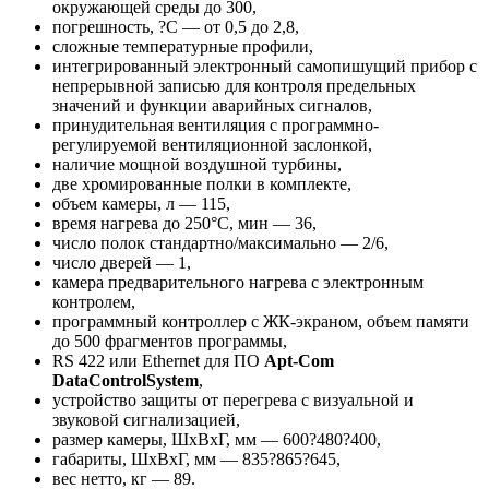
окружающей среды до 300,
погрешность, ?С — от 0,5 до 2,8,
сложные температурные профили,
интегрированный электронный самопишущий прибор с
непрерывной записью для контроля предельных
значений и функции аварийных сигналов,
принудительная вентиляция с программно-
регулируемой вентиляционной заслонкой,
наличие мощной воздушной турбины,
две хромированные полки в комплекте,
объем камеры, л — 115,
время нагрева до 250°C, мин — 36,
число полок стандартно/максимально — 2/6,
число дверей — 1,
камера предварительного нагрева с электронным
контролем,
программный контроллер с ЖК-экраном, объем памяти
до 500 фрагментов программы,
RS 422 или Ethernet для ПО
Apt-Com
DataControlSystem
,
устройство защиты от перегрева с визуальной и
звуковой сигнализацией,
размер камеры, ШхВхГ, мм — 600?480?400,
габариты, ШхВхГ, мм — 835?865?645,
вес нетто, кг — 89.