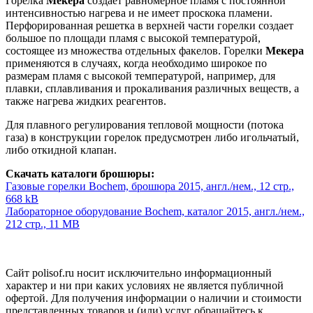
Горелка
Мекера
создает равномерное пламя с постоянной
интенсивностью нагрева и не имеет проскока пламени.
Перфорированная решетка в верхней части горелки создает
большое по площади пламя с высокой температурой,
состоящее из множества отдельных факелов. Горелки
Мекера
применяются в случаях, когда необходимо широкое по
размерам пламя с высокой температурой, например, для
плавки, сплавливания и прокаливания различных веществ, а
также нагрева жидких реагентов.
Для плавного регулирования тепловой мощности (потока
газа) в конструкции горелок предусмотрен либо игольчатый,
либо откидной клапан.
Скачать каталоги брошюры:
Газовые горелки Bochem, брошюра 2015, англ./нем., 12 стр.,
668 kB
Лабораторное оборудование Bochem, каталог 2015, англ./нем.,
212 стр., 11 MB
Сайт polisof.ru носит исключительно информационный
характер и ни при каких условиях не является публичной
офертой. Для получения информации о наличии и стоимости
представленных товаров и (или) услуг обращайтесь к