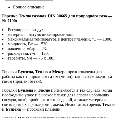
Полное описание
Горелка Теклю газовая DIN 30665 для природного газа —
№ 7100:
Регулировка воздуха,
материал – латунь никелированная,
максимальная температура в центре пламени, °С — 1300,
мощность, Вт — 1530,
давление, мбар — 23,
расход газа, г/ч — 120,
габариты, мм — 76 х 180.
Горелки
Бунзена, Теклю
и
Мекера
предназначены для
работы как с природным газом (метан), так и со сжиженным
газом (пропан, бутан).
Горелки
Бунзена
и
Теклю
применяются в тех случаях, когда
необходимо узкое и высокое пламя: для нагрева небольших
сосудов, колб, пробирок и т.п. изделий, а также материалов,
соизмеримых с размерами факела. Недостаток горелок
Теклю
и
Бунзена
— проскоки пламени.