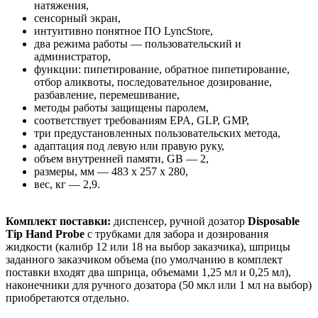
натяжения,
сенсорный экран,
интуитивно понятное ПО LyncStore,
два режима работы — пользовательский и
администратор,
функции: пипетирование, обратное пипетирование,
отбор аликвоты, последовательное дозирование,
разбавление, перемешивание,
методы работы защищены паролем,
соответствует требованиям EPA, GLP, GMP,
три предустановленных пользовательских метода,
адаптация под левую или правую руку,
объем внутренней памяти, GB — 2,
размеры, мм — 483 х 257 х 280,
вес, кг — 2,9.
Комплект поставки:
диспенсер, ручной дозатор
Disposable
Tip Hand Probe
с трубками для забора и дозирования
жидкости (калибр 12 или 18 на выбор заказчика), шприцы
заданного заказчиком объема (по умолчанию в комплект
поставки входят два шприца, объемами 1,25 мл и 0,25 мл),
наконечники для ручного дозатора (50 мкл или 1 мл на выбор)
приобретаются отдельно.