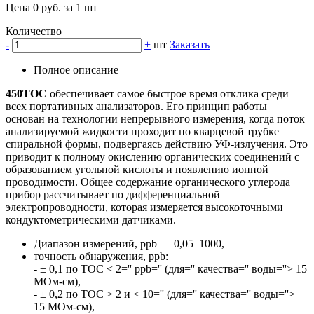
Цена 0 руб. за 1 шт
Количество
-
+
шт
Заказать
Полное описание
450TOC
обеспечивает самое быстрое время отклика среди
всех портативных анализаторов. Его принцип работы
основан на технологии непрерывного измерения, когда поток
анализируемой жидкости проходит по кварцевой трубке
спиральной формы, подвергаясь действию УФ-излучения. Это
приводит к полному окислению органических соединений с
образованием угольной кислоты и появлению ионной
проводимости. Общее содержание органического углерода
прибор рассчитывает по дифференциальной
электропроводности, которая измеряется высокоточными
кондуктометрическими датчиками.
Диапазон измерений, ppb — 0,05–1000,
точность обнаружения, ppb:
-
± 0,1 по ТОС < 2='' ppb='' (для='' качества='' воды=''> 15
МОм-см),
-
± 0,2 по ТОС > 2 и < 10='' (для='' качества='' воды=''>
15 МОм-см),