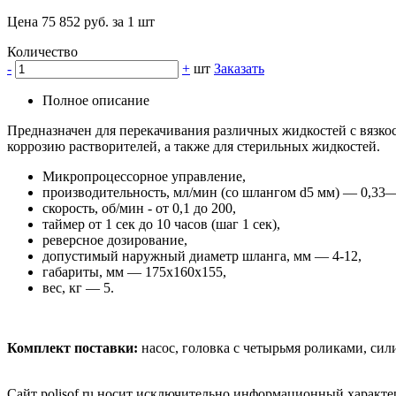
Цена 75 852 руб. за 1 шт
Количество
-
+
шт
Заказать
Полное описание
Предназначен для перекачивания различных жидкостей с вязкос
коррозию растворителей, а также для стерильных жидкостей.
Микропроцессорное управление,
производительность, мл/мин (со шлангом d5 мм) — 0,33—
скорость, об/мин - от 0,1 до 200,
таймер от 1 сек до 10 часов (шаг 1 сек),
реверсное дозирование,
допустимый наружный диаметр шланга, мм — 4-12,
габариты, мм — 175x160x155,
вес, кг — 5.
Комплект поставки:
насос, головка с четырьмя роликами, сил
Сайт polisof.ru носит исключительно информационный характе