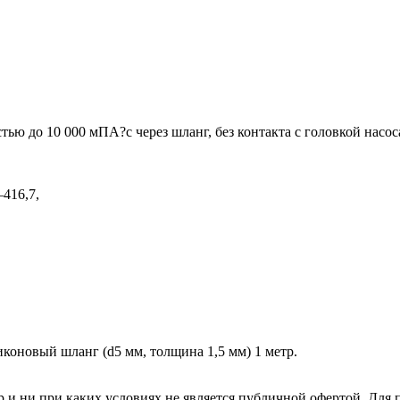
тью до 10 000 мПА?с через шланг, без контакта с головкой нас
416,7,
иконовый шланг (d5 мм, толщина 1,5 мм) 1 метр.
р и ни при каких условиях не является публичной офертой. Дл