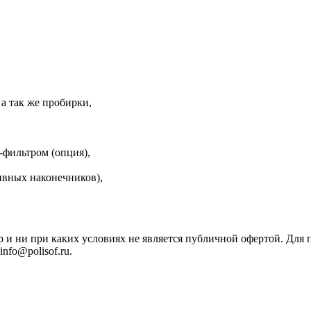
а так же пробирки,
фильтром (опция),
ивных наконечников),
р и ни при каких условиях не является публичной офертой. Дл
nfo@polisof.ru.