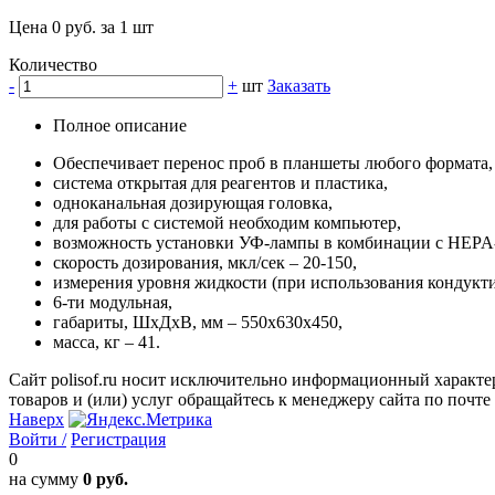
Цена 0 руб. за 1 шт
Количество
-
+
шт
Заказать
Полное описание
Обеспечивает перенос проб в планшеты любого формата, 
система открытая для реагентов и пластика,
одноканальная дозирующая головка,
для работы с системой необходим компьютер,
возможность установки УФ-лампы в комбинации с HEPA-
скорость дозирования, мкл/сек – 20-150,
измерения уровня жидкости (при использования кондукт
6-ти модульная,
габариты, ШхДхВ, мм – 550х630х450,
масса, кг – 41.
Сайт polisof.ru носит исключительно информационный характе
товаров и (или) услуг обращайтесь к менеджеру сайта по почте i
Наверх
Войти /
Регистрация
0
на сумму
0 руб.