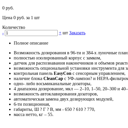
0 руб.
Цена 0 руб. за 1 шт
Количество
-
+
шт
Заказать
Полное описание
Возможность дозирования в 96-ти и 384-х луночные план
полностью изолированный корпус с замком,
датчик для распознавания наконечников и объемов реакт
возможность опциональной установки инструмента для з
контрольная панель
EasyCon
с сенсорным управлением,
наличие блока
CleanCap
c УФ-лампои? и HEPA-фильтром
одно- либо восьмиканальные дозаторы,
4 диапазона дозирование, мкл — 2–10, 1–50, 20–300 и 40–
возможность автоклавирования дозаторов,
автоматическая замена двух дозирующих модулей,
6-ти позиционная,
габариты, Ш ? Г ? В, мм - 650 ? 610 ? 770,
масса нетто, кг – 55.