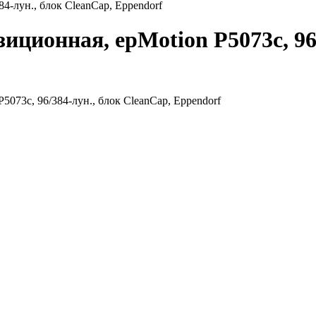
4-лун., блок CleanCap, Eppendorf
иционная, epMotion P5073с, 96