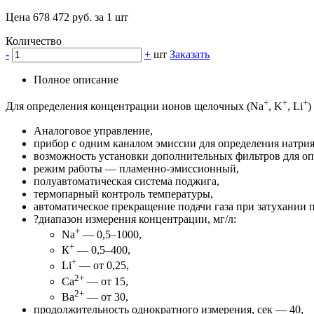
Цена 678 472 руб. за 1 шт
Количество
-
+
шт
Заказать
Полное описание
+
+
+
Для определения концентрации ионов щелочных (Na
, K
, Li
)
Аналоговое управление,
прибор с одним каналом эмиссии для определения натрия 
возможность установки дополнительных фильтров для опр
режим работы — пламенно-эмиссионный,
полуавтоматическая система поджига,
термопарный контроль температуры,
автоматическое прекращение подачи газа при затухании 
?диапазон измерения концентрации, мг/л:
+
Na
— 0,5–1000,
+
К
— 0,5–400,
+
Li
— от 0,25,
2+
Са
— от 15,
2+
Ва
— от 30,
продолжительность однократного измерения, сек — 40,