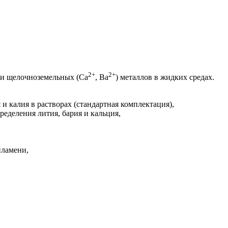
2+
2+
 и щелочноземельных (Ca
, Ba
) металлов в жидких средах.
и калия в растворах (стандартная комплектация),
еделения лития, бария и кальция,
пламени,