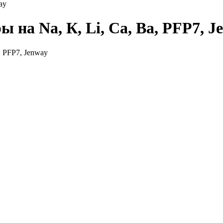
ay
на Na, К, Li, Ca, Ba, PFP7, J