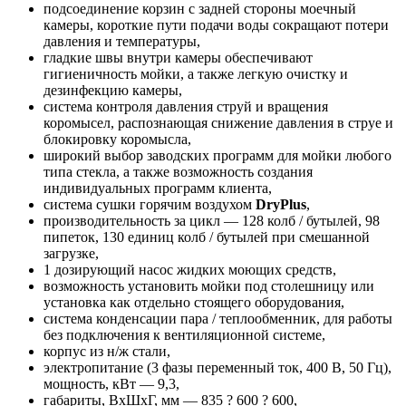
подсоединение корзин с задней стороны моечный
камеры, короткие пути подачи воды сокращают потери
давления и температуры,
гладкие швы внутри камеры обеспечивают
гигиеничность мойки, а также легкую очистку и
дезинфекцию камеры,
система контроля давления струй и вращения
коромысел, распознающая снижение давления в струе и
блокировку коромысла,
широкий выбор заводских программ для мойки любого
типа стекла, а также возможность создания
индивидуальных программ клиента,
система сушки горячим воздухом
DryPlus
,
производительность за цикл — 128 колб / бутылей, 98
пипеток, 130 единиц колб / бутылей при смешанной
загрузке,
1 дозирующий насос жидких моющих средств,
возможность установить мойки под столешницу или
установка как отдельно стоящего оборудования,
система конденсации пара / теплообменник, для работы
без подключения к вентиляционной системе,
корпус из н/ж стали,
электропитание (3 фазы переменный ток, 400 В, 50 Гц),
мощность, кВт — 9,3,
габариты, ВхШхГ, мм — 835 ? 600 ? 600,