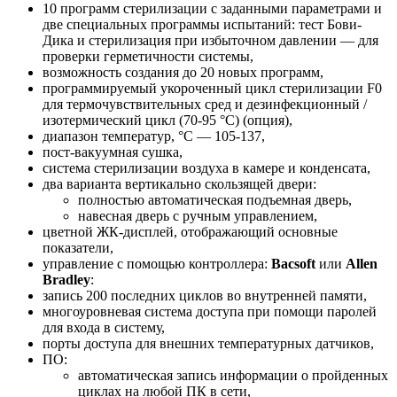
10 программ стерилизации с заданными параметрами и
две специальных программы испытаний: тест Бови-
Дика и стерилизация при избыточном давлении — для
проверки герметичности системы,
возможность создания до 20 новых программ,
программируемый укороченный цикл стерилизации F0
для термочувствительных сред и дезинфекционный /
изотермический цикл (70-95 °C) (опция),
диапазон температур, °C — 105-137,
пост-вакуумная сушка,
система стерилизации воздуха в камере и конденсата,
два варианта вертикально скользящей двери:
полностью автоматическая подъемная дверь,
навесная дверь с ручным управлением,
цветной ЖК-дисплей, отображающий основные
показатели,
управление с помощью контроллера:
Bacsoft
или
Allen
Bradley
:
запись 200 последних циклов во внутренней памяти,
многоуровневая система доступа при помощи паролей
для входа в систему,
порты доступа для внешних температурных датчиков,
ПО:
автоматическая запись информации о пройденных
циклах на любой ПК в сети,