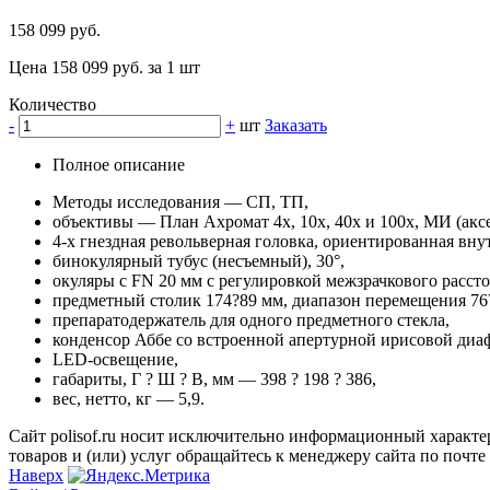
158 099 руб.
Цена 158 099 руб. за 1 шт
Количество
-
+
шт
Заказать
Полное описание
Методы исследования — СП, ТП,
объективы — План Ахромат 4х, 10х, 40х и 100х, МИ (аксе
4-х гнездная револьверная головка, ориентированная вну
бинокулярный тубус (несъемный), 30°,
окуляры с FN 20 мм с регулировкой межзрачкового рассто
предметный столик 174?89 мм, диапазон перемещения 76
препаратодержатель для одного предметного стекла,
конденсор Аббе со встроенной aпepтуpной иpиcoвой диa
LED-освещение,
габариты, Г ? Ш ? В, мм — 398 ? 198 ? 386,
вес, нетто, кг — 5,9.
Сайт polisof.ru носит исключительно информационный характе
товаров и (или) услуг обращайтесь к менеджеру сайта по почте i
Наверх