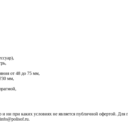
ссуар),
трь,
яния от 48 до 75 мм,
?30 мм,
фpaгмой,
р и ни при каких условиях не является публичной офертой. Дл
nfo@polisof.ru.