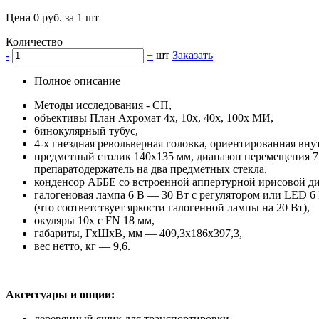
Цена 0 руб. за 1 шт
Количество
-
+
шт
Заказать
Полное описание
Методы исследования - СП,
объективы План Ахромат 4х, 10х, 40х, 100х МИ,
бинокулярный тубус,
4-х гнездная револьверная головка, ориентированная вну
предметный столик 140х135 мм, диапазон перемещения 7
препаратодержатель на два предметных стекла,
конденсор АББЕ со встроенной aппepтуpной иpиcoвой д
галогеновая лампа 6 В — 30 Вт с регулятором или LED 6
(что соответствует яркости галогенной лампы на 20 Вт),
окуляры 10x с FN 18 мм,
габариты, ГхШхВ, мм — 409,3х186х397,3,
вес нетто, кг — 9,6.
Аксессуары и опции:
деревянный ящик для транспортировки,