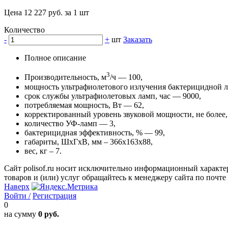
Цена 12 227 руб. за 1 шт
Количество
-
+
шт
Заказать
Полное описание
3
Производительность, м
/ч — 100,
мощность ультрафиолетового излучения бактерицидной л
срок службы ультрафиолетовых ламп, час — 9000,
потребляемая мощность, Вт — 62,
корректированный уровень звуковой мощности, не более
количество УФ-ламп — 3,
бактерицидная эффективность, % — 99,
габариты, ШхГхВ, мм – 366х163х88,
вес, кг – 7.
Сайт polisof.ru носит исключительно информационный характе
товаров и (или) услуг обращайтесь к менеджеру сайта по почте i
Наверх
Войти /
Регистрация
0
на сумму
0 руб.