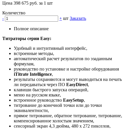
Цена 398 675 руб. за 1 шт
Количество
-
+
шт
Заказать
Полное описание
Титраторы серии Easy:
Удобный и интуитивный интерфейс,
встроенные методы,
автоматический расчет результатов по эзаданным
формулам,
руководство по установке и настройке оборудования
iTitrate Intelligence
,
результаты сохраняются и могут выводиться на печать
ли передаваться через ПО
EasyDirect
,
клавиши быстрого запуска операций,
меню на русском языке,
встроенное руководство
EasySetup
,
титрование до конечной точки или до точки
эквивалентности,
прямое титрование, обратное титрование, титрование,
компенсированное холостым значением,
сенсорный экран 4,3 дюйма, 480 x 272 пикселов,