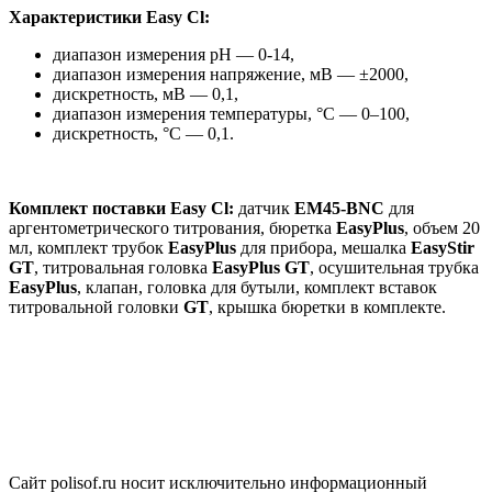
Характеристики Easy Cl:
диапазон измерения pH — 0-14,
диапазон измерения напряжение, мВ — ±2000,
дискретность, мВ — 0,1,
диапазон измерения температуры, °C — 0–100,
дискретность, °C — 0,1.
Комплект поставки Easy Cl:
датчик
EM45-BNC
для
аргентометрического титрования, бюретка
EasyPlus
, объем 20
мл, комплект трубок
EasyPlus
для прибора, мешалка
EasyStir
GT
, титровальная головка
EasyPlus GT
, осушительная трубка
EasyPlus
, клапан, головка для бутыли, комплект вставок
титровальной головки
GT
, крышка бюретки в комплекте.
Сайт polisof.ru носит исключительно информационный