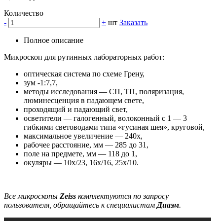
Количество
-
+
шт
Заказать
Полное описание
Микроскоп для рутинных лабораторных работ:
оптическая система по схеме Грену,
зум -1:7,7,
методы исследования — СП, ТП, поляризация,
люминесценция в падающем свете,
проходящий и падающий свет,
осветители — галогенный, волоконный с 1 — 3
гибкими световодами типа «гусиная шея», круговой,
максимальное увеличение — 240х,
рабочее расстояние, мм — 285 до 31,
поле на предмете, мм — 118 до 1,
окуляры — 10х/23, 16х/16, 25х/10.
Все микроскопы
Zeiss
комплектуются по запросу
пользователя, обращайтесь к специалистам
Диаэм
.