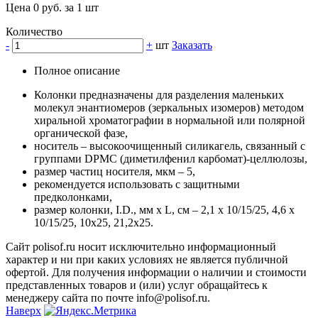
Цена 0 руб. за 1 шт
Количество
-
+
шт
Заказать
Полное описание
Колонки предназначены для разделения маленьких
молекул энантиомеров (зеркальных изомеров) методом
хиральной хроматографии в нормальной или полярной
органической фазе,
носитель – высокоочищенный силикагель, связанный с
группами DPMC (диметилфенил карбомат)-целлюлозы,
размер частиц носителя, мкм – 5,
рекомендуется использовать с защитными
предколонками,
размер колонки, I.D., мм х L, см – 2,1 х 10/15/25, 4,6 х
10/15/25, 10х25, 21,2х25.
Сайт polisof.ru носит исключительно информационный
характер и ни при каких условиях не является публичной
офертой. Для получения информации о наличии и стоимости
представленных товаров и (или) услуг обращайтесь к
менеджеру сайта по почте info@polisof.ru.
Наверх