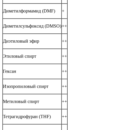
Диметилформамид (DMF)
+
Диметилсульфоксид (DMSO)
++
Диэтиловый эфир
++
Этиловый спирт
++
Гексан
++
Изопропиловый спирт
++
Метиловый спирт
++
Тетрагидрофуран (THF)
++