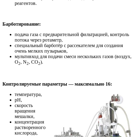
реагентов.
Барботирование:
подача газа с предварительной фильтрацией, контроль
потока через ротаметр,
специальный барботёр с рассекателем для создания
очень мелких пузырьков,
мультивход для подачи смеси нескольких газов (воздух,
О
, N
, СО
).
2
2
2
Контролируемые параметры — максимально 16:
температура,
рН,
скорость
вращения
мешалки,
концентрация
растворенного
кислорода,