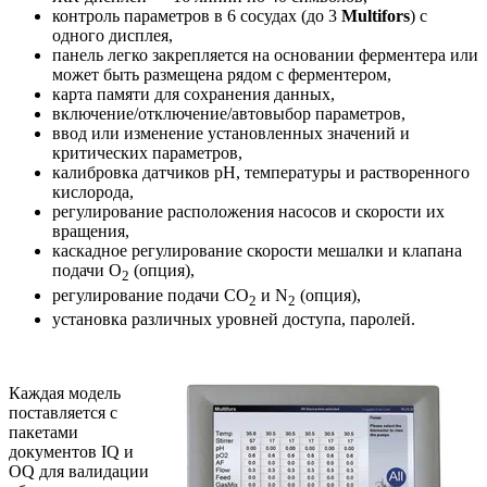
контроль параметров в 6 сосудах (до 3
Multifors
) с
одного дисплея,
панель легко закрепляется на основании ферментера или
может быть размещена рядом с ферментером,
карта памяти для сохранения данных,
включение/отключение/автовыбор параметров,
ввод или изменение установленных значений и
критических параметров,
калибровка датчиков рН, температуры и растворенного
кислорода,
регулирование расположения насосов и скорости их
вращения,
каскадное регулирование скорости мешалки и клапана
подачи О
(опция),
2
регулирование подачи СО
и N
(опция),
2
2
установка различных уровней доступа, паролей.
Каждая модель
поставляется с
пакетами
документов IQ и
OQ для валидации