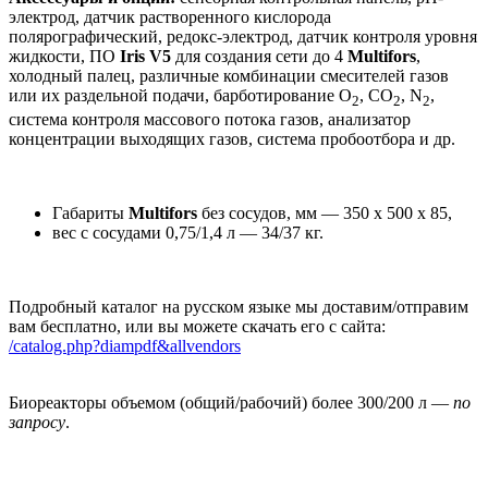
электрод, датчик растворенного кислорода
полярографический, редокс-электрод, датчик контроля уровня
жидкости, ПО
Iris V5
для создания сети до 4
Multifors
,
холодный палец, различные комбинации смесителей газов
или их раздельной подачи, барботирование O
, СO
, N
,
2
2
2
система контроля массового потока газов, анализатор
концентрации выходящих газов, система пробоотбора и др.
Габариты
Multifors
без сосудов, мм — 350 х 500 х 85,
вес с сосудами 0,75/1,4 л — 34/37 кг.
Подробный каталог на русском языке мы доставим/отправим
вам бесплатно, или вы можете скачать его с сайта:
/catalog.php?diampdf&allvendors
Биореакторы объемом (общий/рабочий) более 300/200 л —
по
запросу
.