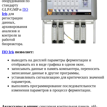
оборудования по
стандарту
GLP/GMP и
ПО
Iris
для
регистрации
данных,
архивирования
анализов и
контроля за
работой
биореактора.
ПО Iris
позволяет:
выводить на дисплей параметры ферментации и
отображать их в виде графика в одном окне,
записывать данные в память компьютера, переносить
записанные данные в другие программы,
устанавливать сигнализацию для критических значений
параметров,
выполнять программирование последовательности
изменения параметров в процессе ферментации.
Аксессуары и опции:
сенсорная контрольная панель, рН-