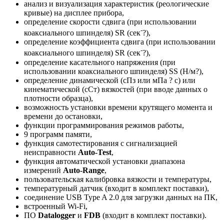
анализ и визуализация характеристик (реологические
кривые) на дисплее прибора,
определение скорости сдвига (при использовании
-
коаксиального шпинделя) SR (сек
?),
определение коэффициента сдвига (при использовании
-
коаксиального шпинделя) SR (сек
?),
определение касательного напряжения (при
использовании коаксиального шпинделя) SS (Н/м?),
определение динамической (сПз или мПа ? с) или
кинематической (cСт) вязкостей (при вводе данных о
плотности образца),
возможность установки времени крутящего момента и
времени до остановки,
функции программирования режимов работы,
9 программ памяти,
функция самотестирования с сигнализацией
неисправности
Auto-Test
,
функция автоматической установки диапазона
измерений
Auto-Range
,
пользовательская калибровка вязкости и температуры,
температурный датчик (входит в комплект поставки),
соединение USB Type A 2.0 для загрузки данных на ПК,
встроенный Wi-Fi,
ПО
Datalogger
и
FDB
(входит в комплект поставки).