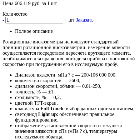
Цена 606 119 руб. за 1 шт
Количество
-
+
шт
Заказать
Полное описание
Ротационные вискозиметры используют стандартный
принцип ротационной вискозиметрии: измерение вязкости
осуществляется посредством пересчета крутящего момента,
необходимого для вращения шпинделя прибора с постоянной
скоростью при погружении его в исследуемую пробу.
Диапазон вязкости, мПа ? с — 200-106 000 000,
количество скоростей — 2600,
диапазон скоростей, об/мин — 0,01-250,
точность, % — ±1,
сходимость, % — 0,2,
цветной TFT-экран,
клавиатура
Full Touch
: выбор данных одним касанием,
светодиод
Light-up
: обеспечивает правильное
функционирование,
отображение установленной скорости и текущего
значения вязкости в сПз (мПа ? с), температуры
исследуемого образца,