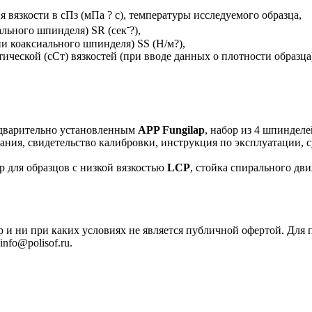
 вязкости в сПз (мПа ? с), температуры исследуемого образца,
-
ального шпинделя) SR (сек
?),
и коаксиального шпинделя) SS (Н/м?),
ической (cСт) вязкостей (при вводе данных о плотности образца
едварительно установленным
APP Fungilap
, набор из 4 шпиндел
ания, свидетельство калибровки, инструкция по эксплуатации, с
ер для образцов с низкой вязкостью
LCP
, стойка спирального д
р и ни при каких условиях не является публичной офертой. Дл
nfo@polisof.ru.