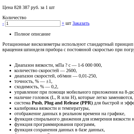
Цена 828 387 руб. за 1 шт
Количество
-
+
шт
Заказать
Полное описание
Ротационные вискозиметры используют стандартный принцип р
вращения шпинделя прибора с постоянной скоростью при погр
Диапазон вязкости, мПа ? с — 1-6 000 000,
количество скоростей — 2600,
диапазон скоростей, об/мин — 0,01-250,
точность, % — ±1,
сходимость, % — 0,2,
управление при помощи мобильного приложения на 8-д
наличие головок (L, R или H), которые легко заменяются,
система
Push
,
Plug
and
Release (PPR)
для быстрой и эфф
калибровка вязкости и температуры,
отображение данных в реальном времени на графике,
функция спирального движения для измерения вязкости н
функция программирования программ,
функция сохранения данных в базе данных,