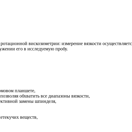
отационной вискозиметрии: измерение вязкости осуществляется
ужении его в исследуемую пробу.
юмовом планшете,
 позволяя обхватить все диапазоны вязкости,
ективной замены шпинделя,
етекучих веществ,