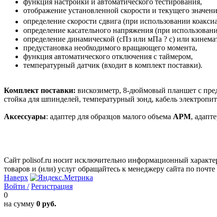
функция настройки и автоматического тестирования,
отображение установленной скорости и текущего значения
определение скорости сдвига (при использовании коакси
определение касательного напряжения (при использовани
определение динамической (сПз или мПа ? с) или кинемат
предустановка необходимого вращающего момента,
функция автоматического отключения с таймером,
температурный датчик (входит в комплект поставки).
Комплект поставки:
вискозиметр, 8-дюймовый планшет с пр
стойка для шпинделей, температурный зонд, кабель электропит
Аксессуары
: адаптер для образцов малого объема
APM
, адапт
Сайт polisof.ru носит исключительно информационный характе
товаров и (или) услуг обращайтесь к менеджеру сайта по почте i
Наверх
Войти /
Регистрация
0
на сумму
0 руб.