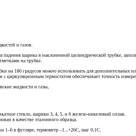
костей и газов.
мя падения шарика в наклоненной цилиндрической трубке, запо
метками на трубке.
ки на 180 градусов можно использовать для дополнительных из
и с циркуляционным термостатом обеспечивает точность измерен
ские жидкости и газы,
катное стекло, шарики 3, 4, 5, и 6 железо-никелевый сплав,
ован в качестве эталонного образца.
1–6 в футляре, термометр –1...+26С, шаг 0,1С.