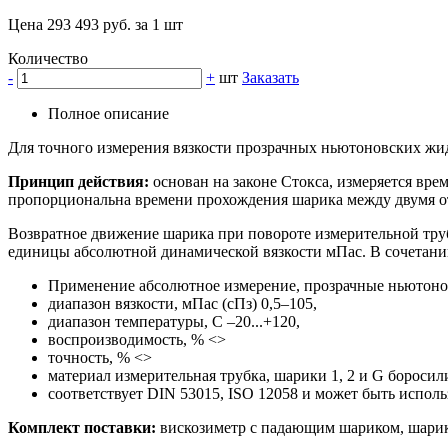
Цена 293 493 руб. за 1 шт
Количество
-
+
шт
Заказать
Полное описание
Для точного измерения вязкости прозрачных ньютоновских жид
Принцип действия:
основан на законе Стокса, измеряется вре
пропорциональна времени прохождения шарика между двумя от
Возвратное движение шарика при повороте измерительной труб
единицы абсолютной динамической вязкости мПас. В сочетани
Применение абсолютное измерение, прозрачные ньютонов
диапазон вязкости, мПас (сПз) 0,5–105,
диапазон температуры, С –20...+120,
воспроизводимость, % <>
точность, % <>
материал измерительная трубка, шарики 1, 2 и G боросили
соответствует DIN 53015, ISO 12058 и может быть использ
Комплект поставки:
вискозиметр с падающим шариком, шарики 