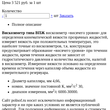
Цена 3 521 руб. за 1 шт
Количество
-
+
шт
Заказать
Полное описание
Вискозиметр типа ВПЖ
вискозиметр «висячего уровня» для
определения кинематической вязкости прозрачных жидкостей,
измеряет вязкость при положительных температурах, это
наиболее точные из вискозиметров, т.к. конструкция
предусматривает образование «висячего уровня» при течении
жидкости, время течения жидкости не зависит от
гидростатического давления и количества жидкости, налитой
в вискозиметр. Измерение вязкости основано на определении
времени истечения через капилляр объема жидкости из
измерительного резервуара.
Диаметр капилляра, мм 4,66,
2
2
номин. значение постоянной К, мм
/с
30,
2
диапазон измерения, мм
/с 6000-30000.
Сайт polisof.ru носит исключительно информационный
характер и ни при каких условиях не является публичной
офертой. Для получения информации о наличии и стоимости