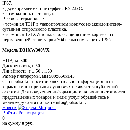
IP67,
• двунаправленный интерфейс RS 232C,
• возможность счета штук.
Весовые терминалы:
• терминал T31P в ударопрочном корпусе из акрилонитрил-
бутадиен-стирольного пластика,
• терминал T31XW в пылеводозащищенном корпусе из
нержавеющей стали марки 304 с классом защиты IP65.
Модель D31XW300VX
НПВ, кг 300
Дискретность, г 50
Линейность, г ± 50…150
Размер платформы, мм 500x650x143
Сайт polisof.ru носит исключительно информационный
характер и ни при каких условиях не является публичной
офертой. Для получения информации о наличии и стоимости
представленных товаров и (или) услуг обращайтесь к
менеджеру сайта по почте info@polisof.ru.
Наверх
Войти /
Регистрация
0
на сумму
0 руб.