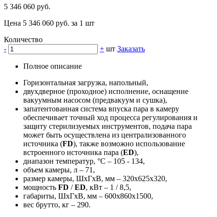
5 346 060 руб.
Цена 5 346 060 руб. за 1 шт
Количество
-
+
шт
Заказать
Полное описание
Горизонтальная загрузка, напольный,
двухдверное (проходное) исполнение, оснащение
вакуумным насосом (предвакуум и сушка),
запатентованная система впуска пара в камеру
обеспечивает точный ход процесса регулирования и
защиту стерилизуемых инструментов, подача пара
может быть осуществлена из централизованного
источника (
FD
), также возможно использование
встроенного источника пара (
ED
),
диапазон температур, °C – 105 - 134,
объем камеры, л – 71,
размер камеры, ШхГхВ, мм – 320х625х320,
мощность
FD
/
ED
, кВт – 1 / 8,5,
габариты, ШхГхВ, мм – 600х860х1500,
вес брутто, кг – 290.