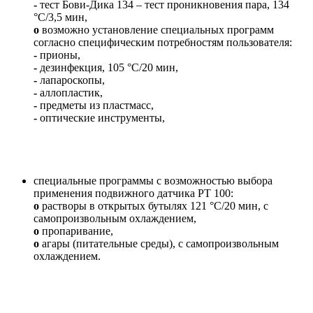
-
тест Бови-Дика 134 – тест проникновения пара, 134
°C/3,5 мин,
o
возможно установление специальных программ
согласно специфическим потребностям пользователя:
-
прионы,
-
дезинфекция, 105 °C/20 мин,
-
лапароскопы,
-
аллопластик,
-
предметы из пластмасс,
-
оптические инструменты,
специальные программы с возможностью выбора
применения подвижного датчика PT 100:
o
растворы в открытых бутылях 121 °C/20 мин, с
самопроизвольным охлаждением,
o
пропаривание,
o
агары (питательные среды), с самопроизвольным
охлаждением.