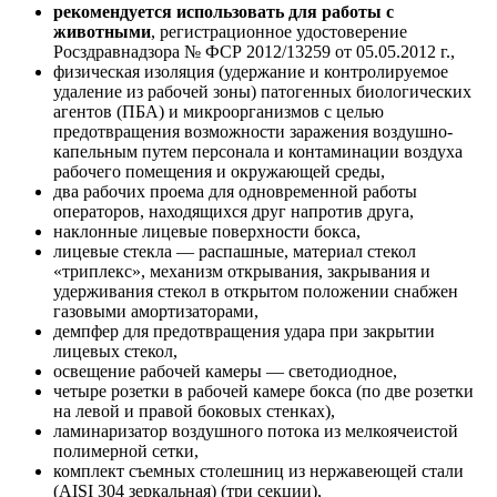
рекомендуется использовать для работы с
животными
, регистрационное удостоверение
Росздравнадзора № ФСР 2012/13259 от 05.05.2012 г.,
физическая изоляция (удержание и контролируемое
удаление из рабочей зоны) патогенных биологических
агентов (ПБА) и микроорганизмов с целью
предотвращения возможности заражения воздушно-
капельным путем персонала и контаминации воздуха
рабочего помещения и окружающей среды,
два рабочих проема для одновременной работы
операторов, находящихся друг напротив друга,
наклонные лицевые поверхности бокса,
лицевые стекла — распашные, материал стекол
«триплекс», механизм открывания, закрывания и
удерживания стекол в открытом положении снабжен
газовыми амортизаторами,
демпфер для предотвращения удара при закрытии
лицевых стекол,
освещение рабочей камеры — светодиодное,
четыре розетки в рабочей камере бокса (по две розетки
на левой и правой боковых стенках),
ламинаризатор воздушного потока из мелкоячеистой
полимерной сетки,
комплект съемных столешниц из нержавеющей стали
(AISI 304 зеркальная) (три секции),