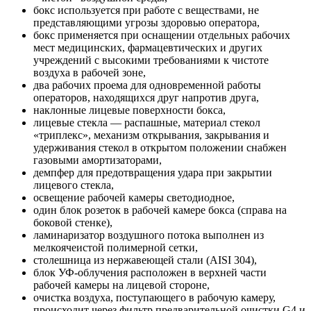
бокс используется при работе с веществами, не
представляющими угрозы здоровью оператора,
бокс применяется при оснащении отдельных рабочих
мест медицинских, фармацевтических и других
учреждений с высокими требованиями к чистоте
воздуха в рабочей зоне,
два рабочих проема для одновременной работы
операторов, находящихся друг напротив друга,
наклонные лицевые поверхности бокса,
лицевые стекла — распашные, материал стекол
«триплекс», механизм открывания, закрывания и
удерживания стекол в открытом положении снабжен
газовыми амортизаторами,
демпфер для предотвращения удара при закрытии
лицевого стекла,
освещение рабочей камеры светодиодное,
один блок розеток в рабочей камере бокса (справа на
боковой стенке),
ламинаризатор воздушного потока выполнен из
мелкоячеистой полимерной сетки,
столешница из нержавеющей стали (AISI 304),
блок УФ-облучения расположен в верхней части
рабочей камеры на лицевой стороне,
очистка воздуха, поступающего в рабочую камеру,
происходит через фильтр предварительной очистки G4 и