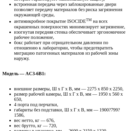
встроенная передача через заблокированные двери
позволяет передачу материалов без риска загрязнения
окружающей среды,
TM
антимикробное покрытие ISOCIDE
на всех
окрашенных поверхностях минимизирует загрязнение,
изогнутая передняя стенка обеспечивает эргономичное
рабочее положение,
бокс работает при отрицательном давлении по
отношению к лаборатории, чтобы предотвратить
миграцию патогенных материалов из рабочей зоны
наружу.
Модель — AC3-6B1:
внешние размеры, Ш х Г х В, мм — 2275 x 850 x 2250,
размер рабочей камеры, Ш х Г х В, мм — 1950 x 560 x
650,
4 порта под перчатки,
габариты без подставки, Ш х Г х В, мм — 1900?799?
1586,
вес нетто, кг — 676,
вес брутто, кг — 720,
размеры в упаковке, мм — 2600 x 2150 x 1320.