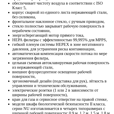
обеспечивает чистоту воздуха в соответствии с ISO
Класс 5,
корпус сварной из единого листа нержавеющей стали,
без силикона,
фронтальное наклонное стекло, с ручным приводом,
стекло полностью закрывает рабочую поверхность в
нерабочем состоянии,
энергосберегающий мотор прямого тока,
НЕРА фильтры с эффективностью 99,995% для MPPS,
гибкий пленум системы НЕРЕХ в зоне негативного
давления, для устранения риска контаминации,
автоматическая компенсация скорости потока по мере
загрязнения фильтра,
цельная съемная автоклавируемая рабочая поверхность
из нержавеющей стали,
внешнее флуоресцентное освещение рабочей
поверхности,
эргономичный дизайн (подставка для рук), лёгкость в
управлении и техническом обслуживании,
электрические розетки (1 или 2 в зависимости от
ширины рабочей поверхности),
кран для газа и сервисное отверстие на правой стенке,
модели шкафа биологической безопасности II класса,
серии NU изготавливается в четырех типоразмерах с
шириной рабочей поверхности: 0,9 м, 1,2 м, 1,5 м, 1,8 м