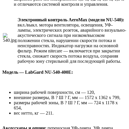
и отличаются системой контроля и управления.
Электронный контроль AeroMax (модели NU-540):
вкл./выкл. мотора вентилятора, освещения, УФ-
лампы, электрических розеток, аварийного визуально-
акустического сигнала при низком/высоком
положении стекла, нарушении скорости потока и
неисправностях. Индикатор нагрузки на основной
фильтр. Режим nitecare — включается при закрытии
стекла, снижает скорость потока воздуха, сохраняя
рабочую зону стерильной для последующей работы.
Модель — LabGard NU-540-400E:
ширина рабочей поверхности, см — 120,
внешние размеры, В ? Ш ? Г, мм — 1572 х 1362 х 799,
размеры рабочей зоны, В ? Ш ? Г, мм — 724 х 1178 х
654,
вес нетто, кг — 211.
Аксессуары и опции:
переносная УФ-лампа, УФ лампа