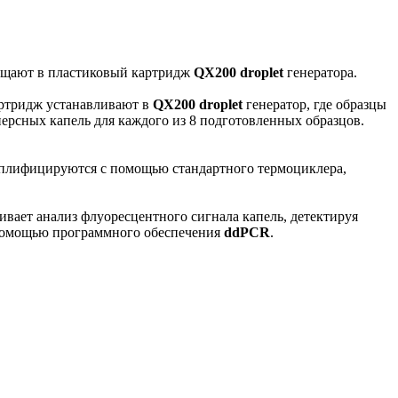
мещают в пластиковый картридж
QX200 droplet
генератора.
артридж устанавливают в
QX200 droplet
генератор, где образцы
ерсных капель для каждого из 8 подготовленных образцов.
плифицируются с помощью стандартного термоциклера,
ивает анализ флуоресцентного сигнала капель, детектируя
с помощью программного обеспечения
ddPCR
.