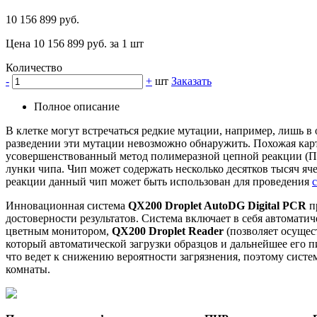
10 156 899 руб.
Цена 10 156 899 руб. за 1 шт
Количество
-
+
шт
Заказать
Полное описание
В клетке могут встречаться редкие мутации, например, лишь
разведении эти мутации невозможно обнаружить. Похожая ка
усовершенствованный метод полимеразной цепной реакции (ПЦ
лунки чипа. Чип может содержать несколько десятков тысяч яч
реакции данный чип может быть использован для проведения
Инновационная система
QX200 Droplet AutoDG Digital PCR
п
достоверности результатов. Система включает в себя автомати
цветным монитором,
QX200 Droplet Reader
(позволяет осущес
который автоматической загрузки образцов и дальнейшее его 
что ведет к снижению вероятности загрязнения, поэтому систе
комнаты.