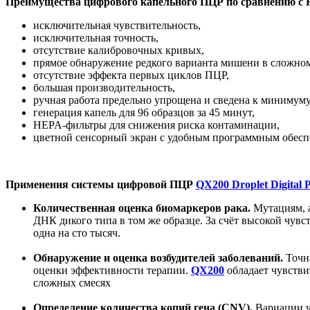
Преимущества цифрового капельного ПЦР по сравнению с
исключительная чувствительность,
исключительная точность,
отсутствие калибровочных кривых,
прямое обнаружение редкого варианта мишени в сложно
отсутствие эффекта первых циклов ПЦР,
большая производительность,
ручная работа предельно упрощена и сведена к минимуму
генерация капель для 96 образцов за 45 минут,
HEPA-фильтры для снижения риска контаминации,
цветной сенсорный экран с удобным программным обесп
Применения системы цифровой ПЦР
QX200 Droplet Digital
Количественная оценка биомаркеров рака.
Мутациям, а
ДНК дикого типа в том же образце. За счёт высокой чув
одна на сто тысяч.
Обнаружение и оценка возбудителей заболеваний.
Точна
оценки эффективности терапии.
QX200
обладает чувстви
сложных смесях
Определение количества копий гена (CNV).
Вариации ч