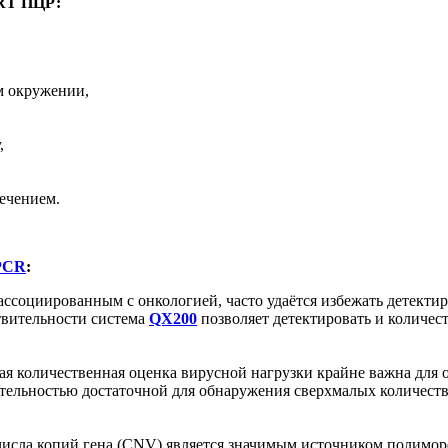
 RТ ПЦР:
м окружении,
,
ечением.
 PCR
:
ссоциированным с онкологией, часто удаётся избежать детектир
ствительности система
QX200
позволяет детектировать и количест
я количественная оценка вирусной нагрузки крайне важна для о
тельностью достаточной для обнаружения сверхмалых количеств 
исла копий гена (CNV) является значимым источником полиморф