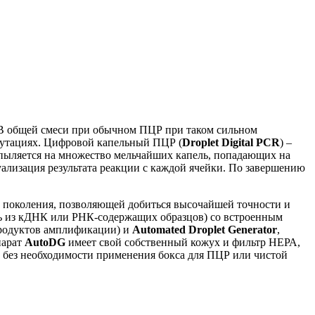
. В общей смеси при обычном ПЦР при таком сильном
мутациях. Цифровой капельный ПЦР (
Droplet Digital PCR
) –
пыляется на множество мельчайших капель, попадающих на
уализация результата реакции с каждой ячейки. По завершению
 поколения, позволяющей добиться высочайшей точности и
ь из кДНК или РНК-содержащих образцов) со встроенным
продуктов амплификации) и
Automated Droplet Generator
,
парат
AutoDG
имеет свой собственный кожух и фильтр НЕРА,
, без необходимости применения бокса для ПЦР или чистой