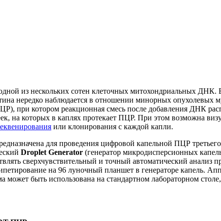
 в одной из нескольких сотен клеточных митохондриальных ДНК
ртина нередко наблюдается в отношении минорных опухолевых 
Р), при котором реакционная смесь после добавления ДНК рас
еек, на которых в каплях протекает ПЦР. При этом возможна виз
секвенирования
или клонирования с каждой капли.
редназначена для проведения цифровой капельной ПЦР третьего
ческий
Droplet Generator
(генератор микродисперсионных капел
твлять сверхчувствительный и точный автоматический анализ 
пипетирование на 96 луночный планшет в генераторе капель. Ап
ма может быть использована на стандартном лабораторном столе