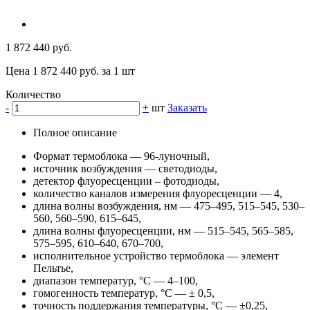
1 872 440 руб.
Цена 1 872 440 руб. за 1 шт
Количество
-
+
шт
Заказать
Полное описание
Формат термоблока — 96-луночный,
источник возбуждения — светодиоды,
детектор флуоресценции – фотодиоды,
количество каналов измерения флуоресценции — 4,
длина волны возбуждения, нм — 475–495, 515–545, 530–
560, 560–590, 615–645,
длина волны флуоресценции, нм — 515–545, 565–585,
575–595, 610–640, 670–700,
исполнительное устройство термоблока — элемент
Пельтье,
диапазон температур, °С — 4–100,
гомогенность температур, °C — ± 0,5,
точность поддержания температуры, °C — ±0,25,