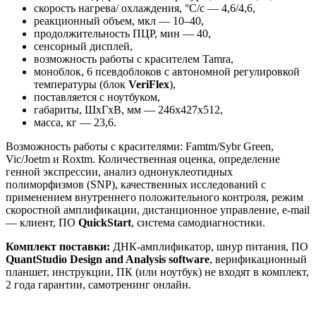
скорость нагрева/ охлаждения, °C/с — 4,6/4,6,
реакционный объем, мкл — 10–40,
продолжительность ПЦР, мин — 40,
сенсорный дисплей,
возможность работы с красителем Tamra,
моноблок, 6 псевдоблоков с автономной регулировкой
температуры (блок
VeriFlex
),
поставляется с ноутбуком,
габариты, ШхГхВ, мм — 246х427х512,
масса, кг — 23,6.
Возможность работы с красителями: Famtm/Sybr Green,
Vic/Joetm и Roxtm. Количественная оценка, определение
генной экспрессии, анализ однонуклеотидных
полиморфизмов (SNP), качественных исследований с
применением внутреннего положительного контроля, режим
скоростной амплификации, дистанционное управление, e-mail
— клиент, ПО
QuickStart
, система самодиагностики.
Комплект поставки:
ДНК-амплификатор, шнур питания, ПО
QuantStudio Design and Analysis software
, верификационный
планшет, инструкции, ПК (или ноутбук) не входят в комплект,
2 года гарантии, самотренинг онлайн.