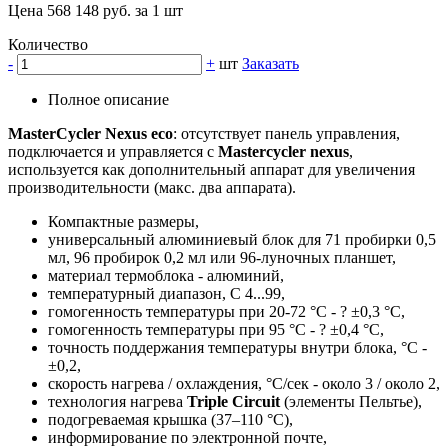
Цена 568 148 руб. за 1 шт
Количество
-
+
шт
Заказать
Полное описание
MasterCycler Nexus eco
: отсутствует панель управления,
подключается и управляется с
Mastercycler nexus
,
используется как дополнительный аппарат для увеличения
производительности (макс. два аппарата).
Компактные размеры,
универсальный алюминиевый блок для 71 пробирки 0,5
мл, 96 пробирок 0,2 мл или 96-луночных планшет,
материал термоблока - алюминий,
температурный диапазон, С 4...99,
гомогенность температуры при 20-72 °C - ? ±0,3 °С,
гомогенность температуры при 95 °C - ? ±0,4 °С,
точность поддержания температуры внутри блока, °C -
±0,2,
скорость нагрева / охлаждения, °C/сек - около 3 / около 2,
технология нагрева
Triple Circuit
(элементы Пельтье),
подогреваемая крышка (37–110 °C),
информирование по электронной почте,