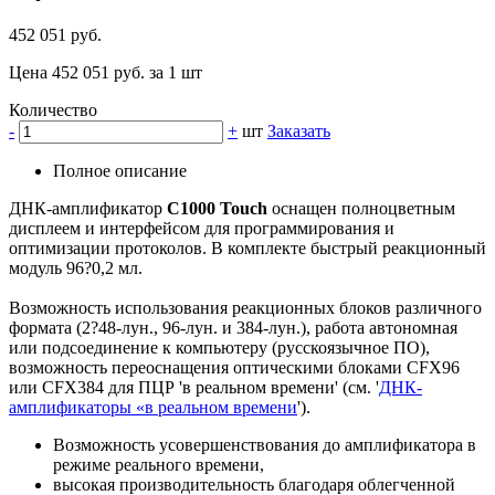
452 051 руб.
Цена 452 051 руб. за 1 шт
Количество
-
+
шт
Заказать
Полное описание
ДНК-амплификатор
C1000 Touc
h
оснащен полноцветным
дисплеем и интерфейсом для программирования и
оптимизации протоколов. В комплекте быстрый реакционный
модуль 96?0,2 мл.
Возможность использования реакционных блоков различного
формата (2?48-лун., 96-лун. и 384-лун.), работа автономная
или подсоединение к компьютеру (русскоязычное ПО),
возможность переоснащения оптическими блоками CFX96
или CFX384 для ПЦР 'в реальном времени' (см. '
ДНК-
амплификаторы «в реальном времени
').
Возможность усовершенствования до амплификатора в
режиме реального времени,
высокая производительность благодаря облегченной