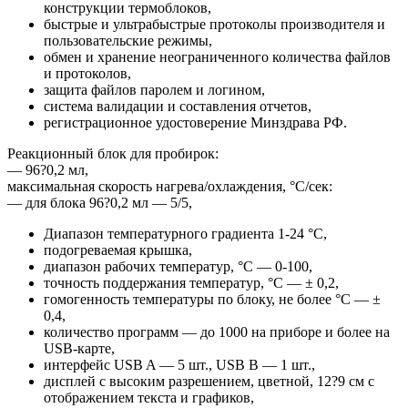
конструкции термоблоков,
быстрые и ультрабыстрые протоколы производителя и
пользовательские режимы,
обмен и хранение неограниченного количества файлов
и протоколов,
защита файлов паролем и логином,
система валидации и составления отчетов,
регистрационное удостоверение Минздрава РФ.
Реакционный блок для пробирок:
— 96?0,2 мл,
максимальная скорость нагрева/охлаждения, °С/сек:
— для блока 96?0,2 мл — 5/5,
Диапазон температурного градиента 1-24 °С,
подогреваемая крышка,
диапазон рабочих температур, °C — 0-100,
точность поддержания температур, °C — ± 0,2,
гомогенность температуры по блоку, не более °C — ±
0,4,
количество программ — до 1000 на приборе и более на
USB-карте,
интерфейс USB A — 5 шт., USB B — 1 шт.,
дисплей с высоким разрешением, цветной, 12?9 см c
отображением текста и графиков,