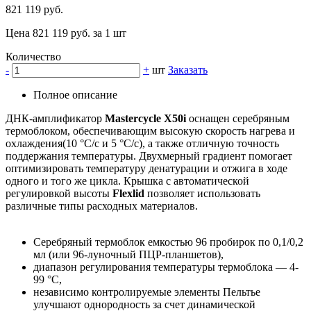
821 119 руб.
Цена 821 119 руб. за 1 шт
Количество
-
+
шт
Заказать
Полное описание
ДНК-амплификатор
Mastercycle X50
i
оснащен серебряным
термоблоком, обеспечивающим высокую скорость нагрева и
охлаждения(10 °C/с и 5 °C/с), а также отличную точность
поддержания температуры. Двухмерный градиент помогает
оптимизировать температуру денатурации и отжига в ходе
одного и того же цикла. Крышка с автоматической
регулировкой высоты
Flexlid
позволяет использовать
различные типы расходных материалов.
Серебряный термоблок емкостью 96 пробирок по 0,1/0,2
мл (или 96-луночный ПЦР-планшетов),
диапазон регулирования температуры термоблока — 4-
99 °C,
независимо контролируемые элементы Пельтье
улучшают однородность за счет динамической