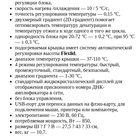
регуляции блока,
скорость нагрева /охлаждения — 10 / 5 °C/с,
точность регулирования температуры — 0,15 °C,
двухмерный градиент (2D-градиент) помогает
оптимизировать температуру денатурации и
температуру отжига в ходе одного и того же цикла,
однородность блока при 20-72 °C — ± 0,2 °C, при 95 °C
— ± 0,3 °C,
подогреваемая крышка имеет систему автоматической
регулировки высоты
Flexlid
,
диапазон температур крышки — 37-110 °C,
4 режима регулирования температуры: быстрый,
промежуточный, стандартный, безопасный,
диапазон градиента — 1-30 °C,
стандартный жидкокристаллический дисплей для
отображения присвоенного номера ДНК-
амплификатора в сети,
без блока управления,
USB-порт для переноса данных на флэш-карту, для
подключения мыши, принтера или компьютера,
электропитание — 230 В, 60 Гц,
потребляемая мощность, Вт — 850,
размеры Ш ? Г ? В — 27,5 ? 43 ? 33 см,
вес, кг — 10,7.