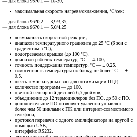
— для блока 96?0,1 — 10-30,
максимальная скорость нагрева/охлаждения, °С/сек:
— для блока 96?0,2 — 3,9/3,35,
— для блока 96?0,1 — 5,0/4,25,
возможность скоростной реакции,
диапазон температурного градиента до 25 °С (6 зон с
градиентом 5 °С),
подогреваемая крышка (до 100 °С),
диапазон рабочих температур, °C — 4-100,
точность поддержания температур, °C — ± 0,25,
гомогенность температуры по блоку, не более °C — ±
0,5,
шесть температурных зон для оптимизации ПЦР,
количество программ — до 100,
цветной сенсорный дисплей 6,5 дюймов,
объединение до 12 термоциклеров без ПО, до 50 с ПО,
дополнительное ПО позволяет удаленно управлять
более чем 50 циклами с ПК или интернет-совместимого
телефона,
протокол передачи c одного амплификатора на другой с
помощью USB,
интерфейс RS232,
автоматический перезапуск при сбое в электропитании,