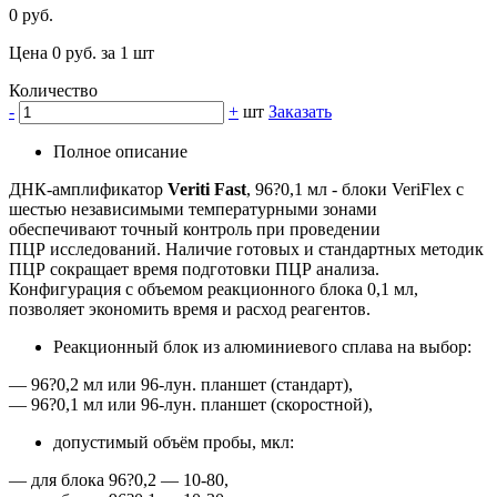
0 руб.
Цена 0 руб. за 1 шт
Количество
-
+
шт
Заказать
Полное описание
ДНК-амплификатор
Veriti Fast
, 96?0,1 мл - блоки VeriFlex с
шестью независимыми температурными зонами
обеспечивают точный контроль при проведении
ПЦР исследований. Наличие готовых и стандартных методик
ПЦР сокращает время подготовки ПЦР анализа.
Конфигурация с объемом реакционного блока 0,1 мл,
позволяет экономить время и расход реагентов.
Реакционный блок из алюминиевого сплава на выбор:
— 96?0,2 мл или 96-лун. планшет (стандарт),
— 96?0,1 мл или 96-лун. планшет (скоростной),
допустимый объём пробы, мкл:
— для блока 96?0,2 — 10-80,