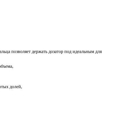
альца позволяет держать дозатор под идеальным для
объема,
отых долей,