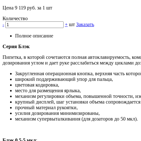
Цена 9 119 руб. за 1 шт
Количество
-
+
шт
Заказать
Полное описание
Серия Блэк
Пипетка, в которой сочетаются полная автоклавируемость, ко
дозирования углом и дает руке расслабиться между циклами до
Закругленная операционная кнопка, верхняя часть которо
широкий поддерживающий упор для пальца,
цветовая кодировка,
место для размещения ярлыка,
механизм регулировки объема, повышенной точности, изо
крупный дисплей, шаг установки объема сопровождается
прочный материал рукоятки,
усилия дозирования минимизированы,
механизм супервыталкивания (для дозаторов до 50 мкл).
Блэк 0,5-5 мкл
: