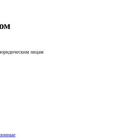
том
о юридическим лицам
тронные