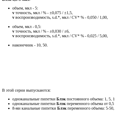
объем, мкл - 5:
v
точность, мкл / % - ±0,075 / ±1,5,
v
воспроизводимость, s.d.*, мкл / CV* % - 0,050 / 1,00,
объем, мкл - 0,5:
v
точность, мкл / % - ±0,030 / ±6,
v
воспроизводимость, s.d.*, мкл / CV* % - 0,025 / 5,00,
наконечник - 10, 50.
В этой серии выпускаются:
одноканальные пипетки
Блэк
постоянного объема: 1, 5, 10
одноканальные пипетки
Блэк
переменного объема от 0,5 
8-ми канальные пипетки
Блэк
переменного объема: 5-50, 