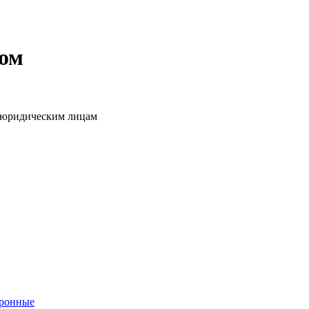
том
о юридическим лицам
тронные