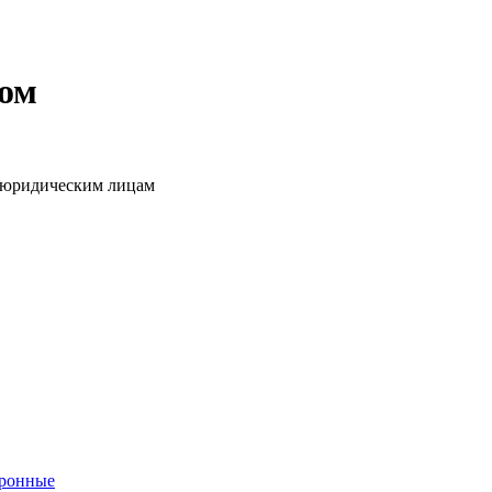
том
о юридическим лицам
тронные