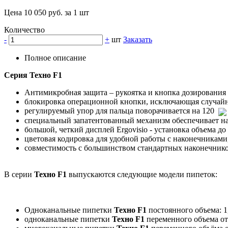
Цена 10 050 руб. за 1 шт
Количество
-
+
шт
Заказать
Полное описание
Серия
Техно F1
Антимикробная защита – рукоятка и кнопка дозирования 
блокировка операционной кнопки, исключающая случайн
регулируемый упор для пальца поворачивается на 120
специальный запатентованный механизм обеспечивает на
большой, четкий дисплей Ergovisio - установка объема до
цветовая кодировка для удобной работы с наконечниками
совместимость с большинством стандартных наконечнико
В серии
Техно F1
выпускаются следующие модели пипеток:
Одноканальные пипетки
Техно
F
1
постоянного объема: 1, 
одноканальные пипетки
Техно
F
1
переменного объема от 