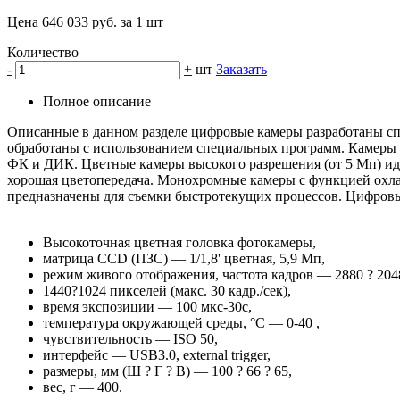
Цена 646 033 руб. за 1 шт
Количество
-
+
шт
Заказать
Полное описание
Описанные в данном разделе цифровые камеры разработаны сп
обработаны с использованием специальных программ. Камеры 
ФК и ДИК. Цветные камеры высокого разрешения (от 5 Мп) иде
хорошая цветопередача. Монохромные камеры с функцией охла
предназначены для съемки быстротекущих процессов. Цифровы
Высокоточная цветная головка фотокамеры,
матрица CCD (ПЗС) — 1/1,8' цветная, 5,9 Мп,
режим живого отображения, частота кадров — 2880 ? 2048 
1440?1024 пикселей (макс. 30 кадр./сек),
время экспозиции — 100 мкс-30с,
температура окружающей среды, °С — 0-40 ,
чувствительность — ISO 50,
интерфейс — USB3.0, external trigger,
размеры, мм (Ш ? Г ? В) — 100 ? 66 ? 65,
вес, г — 400.