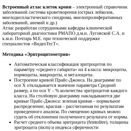
Встроенный атлас клеток крови
– электронный справочник
заболеваний системы кроветворения (острых лейкозов,
миелодиспластического синдрома, миелопролиферативных
заболеваний, анемий и др.)
Атлас разработан сотрудниками кафедры клинической
лабораторной диагностики РМАПО д.м.н. Луговской С.А. и
к.м.н. Почтарь М.Е. при технической поддержке
специалистов «ВидеоТесТ».
Методика «Эритроцитометрия»
Автоматическая классификация эритроцитов по
параметру «среднего габарита» на 4 класса: микроциты,
нормоциты, макроциты, и мегалоциты.
Построение кривой Прайс-Джонса. На диаграмме по
оси X откладывается значение параметра Средний
размер, а по оси Y – % количества эритроцитов каждого
класса. На столбовую диаграмму накладываются две
кривые Прайс-Джонса: зеленая кривая – нормальное
распределение, красная – рассчитанная по результатам
проведенного анализа. По смещению кривых можно
судить об отклонении полученного результата от нормы.
Расчет среднего объема эритроцита (femtolitre), толщины
эритроцита (mcm) и индекса сферичности