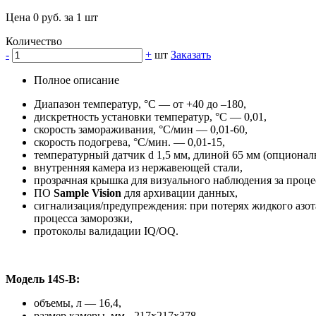
Цена 0 руб. за 1 шт
Количество
-
+
шт
Заказать
Полное описание
Диапазон температур, °С — от +40 до –180,
дискретность установки температур, °С — 0,01,
скорость замораживания, °С/мин — 0,01-60,
скорость подогрева, °С/мин. — 0,01-15,
температурный датчик d 1,5 мм, длиной 65 мм (опциональн
внутренняя камера из нержавеющей стали,
прозрачная крышка для визуального наблюдения за проц
ПО
Sample Vision
для архивации данных,
сигнализация/предупреждения: при потерях жидкого азот
процесса заморозки,
протоколы валидации IQ/OQ.
Модель 14S-B:
объемы, л — 16,4,
размер камеры, мм - 217х217х378,