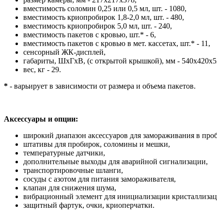
вместимость соломин 0,25 или 0,5 мл, шт. - 1080,
вместимость криопробирок 1,8-2,0 мл, шт. - 480,
вместимость криопробирок 5,0 мл, шт. - 240,
вместимость пакетов с кровью, шт.* - 6,
вместимость пакетов с кровью в мет. кассетах, шт.* - 11,
сенсорный ЖК-дисплей,
габариты, ШхГхВ, (с открытой крышкой), мм - 540х420х52
вес, кг - 29.
*
- варьирует в зависимости от размера и объема пакетов.
Аксессуары и опции:
широкий диапазон аксессуаров для замораживания в про
штативы для пробирок, соломины и мешки,
температурные датчики,
дополнительные выходы для аварийной сигнализации,
транспортировочные шланги,
сосуды с азотом для питания замораживателя,
клапан для снижения шума,
вибрационный элемент для инициализации кристаллизац
защитный фартук, очки, криоперчатки.