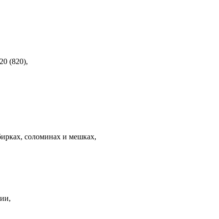
0 (820),
бирках, соломинах и мешках,
ии,