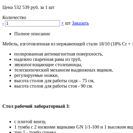
Цена 532 539 руб. за 1 шт
Количество
-
+
шт
Заказать
Полное описание
Мебель, изготовленная из нержавеющей стали 18/10 (18% Cr + 
полированная антимагнитная поверхность,
надежно сваренная рама из труб,
звукопоглощающие столешницы,
телескопический механизм выдвижных ящиков,
регулируемые ножки,
высота столов для работы сидя – 75 см,
высота столов для работы стоя - 90 см.
Стол рабочий лабораторный 3
:
с плитой внизу,
1 тумба с 2 низкими ящиками GN 1/1-100 и 1 высоким ящ
тип 1 - тумба справа.