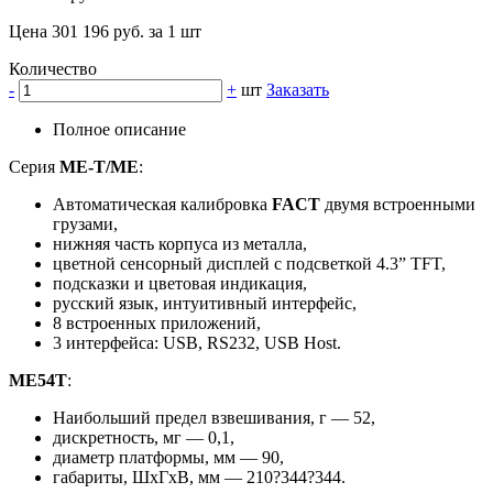
Цена 301 196 руб. за 1 шт
Количество
-
+
шт
Заказать
Полное описание
Серия
ME-T/ME
:
Автоматическая калибровка
FACT
двумя встроенными
грузами,
нижняя часть корпуса из металла,
цветной сенсорный дисплей с подсветкой 4.3” TFT,
подсказки и цветовая индикация,
русский язык, интуитивный интерфейс,
8 встроенных приложений,
3 интерфейса: USB, RS232, USB Host.
ME54T
:
Наибольший предел взвешивания, г — 52,
дискретность, мг — 0,1,
диаметр платформы, мм — 90,
габариты, ШхГхВ, мм — 210?344?344.