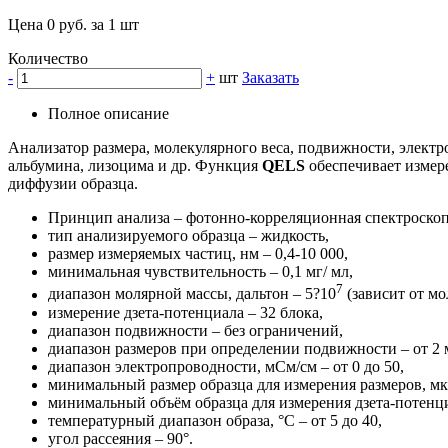
Цена 0 руб. за 1 шт
Количество
-
+
шт
Заказать
Полное описание
Анализатор размера, молекулярного веса, подвижности, электр
альбумина, лизоцима и др. Функция
QELS
обеспечивает измер
диффузии образца.
Принцип анализа – фотонно-корреляционная спектроскоп
тип анализируемого образца – жидкость,
размер измеряемых частиц, нм – 0,4-10 000,
минимальная чувствительность – 0,1 мг/ мл,
7
диапазон молярной массы, дальтон – 5?10
(зависит от м
измерение дзета-потенциала – 32 блока,
диапазон подвижности – без ограничений,
диапазон размеров при определении подвижности – от 2 
диапазон электропроводности, мСм/см – от 0 до 50,
минимальный размер образца для измерения размеров, мкл
минимальный объём образца для измерения дзета-потенциа
температурный диапазон образа, °C – от 5 до 40,
угол рассеяния – 90°.