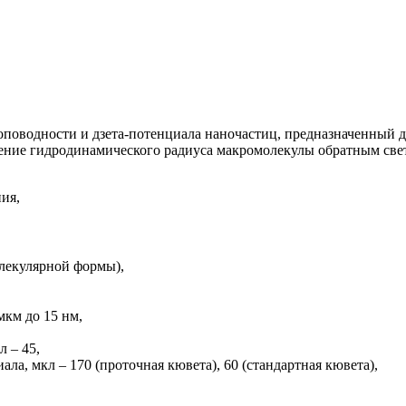
оповодности и дзета-потенциала наночастиц, предназначенный д
ение гидродинамического радиуса макромолекулы обратным све
ия,
олекулярной формы),
мкм до 15 нм,
 – 45,
ла, мкл – 170 (проточная кювета), 60 (стандартная кювета),